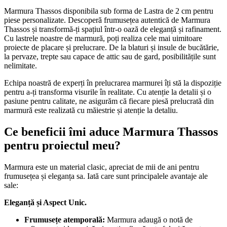
Marmura Thassos disponibila sub forma de Lastra de 2 cm pentru
piese personalizate. Descoperă frumusețea autentică de Marmura
Thassos și transformă-ți spațiul într-o oază de eleganță și rafinament.
Cu lastrele noastre de marmură, poți realiza cele mai uimitoare
proiecte de placare și prelucrare. De la blaturi și insule de bucătărie,
la pervaze, trepte sau capace de attic sau de gard, posibilitățile sunt
nelimitate.
Echipa noastră de experți în prelucrarea marmurei îți stă la dispoziție
pentru a-ți transforma visurile în realitate. Cu atenție la detalii și o
pasiune pentru calitate, ne asigurăm că fiecare piesă prelucrată din
marmură este realizată cu măiestrie și atenție la detaliu.
Ce beneficii îmi aduce Marmura Thassos
pentru proiectul meu?
Marmura este un material clasic, apreciat de mii de ani pentru
frumusețea și eleganța sa. Iată care sunt principalele avantaje ale
sale:
Eleganță și Aspect Unic.
Frumusețe atemporală:
Marmura adaugă o notă de