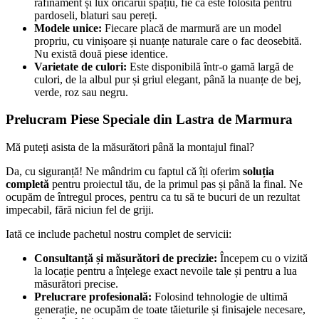
rafinament și lux oricărui spațiu, fie că este folosită pentru
pardoseli, blaturi sau pereți.
Modele unice:
Fiecare placă de marmură are un model
propriu, cu vinișoare și nuanțe naturale care o fac deosebită.
Nu există două piese identice.
Varietate de culori:
Este disponibilă într-o gamă largă de
culori, de la albul pur și griul elegant, până la nuanțe de bej,
verde, roz sau negru.
Prelucram Piese Speciale din Lastra de Marmura
Mă puteți asista de la măsurători până la montajul final?
Da, cu siguranță! Ne mândrim cu faptul că îți oferim
soluția
completă
pentru proiectul tău, de la primul pas și până la final. Ne
ocupăm de întregul proces, pentru ca tu să te bucuri de un rezultat
impecabil, fără niciun fel de griji.
Iată ce include pachetul nostru complet de servicii:
Consultanță și măsurători de precizie:
Începem cu o vizită
la locație pentru a înțelege exact nevoile tale și pentru a lua
măsurători precise.
Prelucrare profesională:
Folosind tehnologie de ultimă
generație, ne ocupăm de toate tăieturile și finisajele necesare,