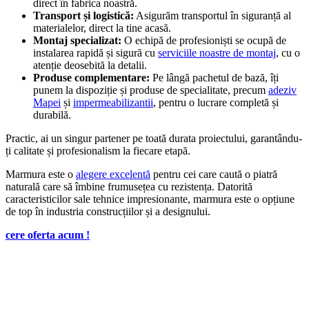
direct în fabrica noastră.
Transport și logistică:
Asigurăm transportul în siguranță al
materialelor, direct la tine acasă.
Montaj specializat:
O echipă de profesioniști se ocupă de
instalarea rapidă și sigură cu
serviciile noastre de montaj
, cu o
atenție deosebită la detalii.
Produse complementare:
Pe lângă pachetul de bază, îți
punem la dispoziție și produse de specialitate, precum
adeziv
Mapei
și
impermeabilizantii
, pentru o lucrare completă și
durabilă.
Practic, ai un singur partener pe toată durata proiectului, garantându-
ți calitate și profesionalism la fiecare etapă.
Marmura este o
alegere excelentă
pentru cei care caută o piatră
naturală care să îmbine frumusețea cu rezistența. Datorită
caracteristicilor sale tehnice impresionante, marmura este o opțiune
de top în industria construcțiilor și a designului.
cere oferta acum !