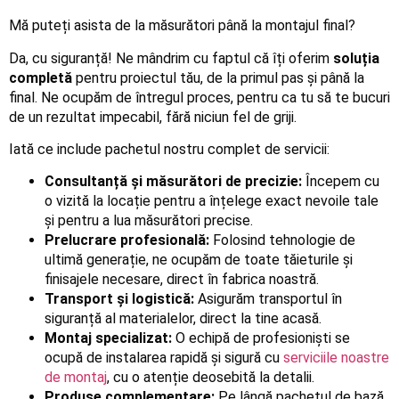
Mă puteți asista de la măsurători până la montajul final?
Da, cu siguranță! Ne mândrim cu faptul că îți oferim
soluția
completă
pentru proiectul tău, de la primul pas și până la
final. Ne ocupăm de întregul proces, pentru ca tu să te bucuri
de un rezultat impecabil, fără niciun fel de griji.
Iată ce include pachetul nostru complet de servicii:
Consultanță și măsurători de precizie:
Începem cu
o vizită la locație pentru a înțelege exact nevoile tale
și pentru a lua măsurători precise.
Prelucrare profesională:
Folosind tehnologie de
ultimă generație, ne ocupăm de toate tăieturile și
finisajele necesare, direct în fabrica noastră.
Transport și logistică:
Asigurăm transportul în
siguranță al materialelor, direct la tine acasă.
Montaj specializat:
O echipă de profesioniști se
ocupă de instalarea rapidă și sigură cu
serviciile noastre
de montaj
, cu o atenție deosebită la detalii.
Produse complementare:
Pe lângă pachetul de bază,