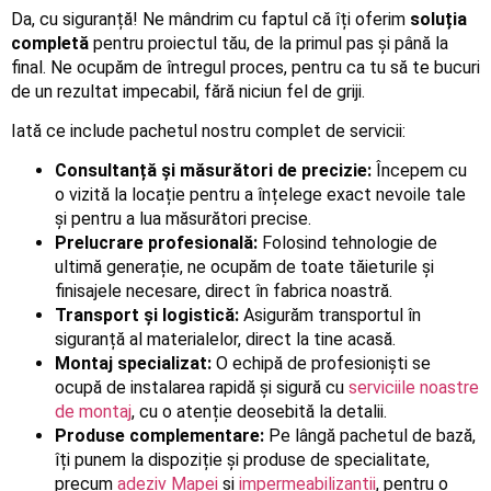
Da, cu siguranță! Ne mândrim cu faptul că îți oferim
soluția
completă
pentru proiectul tău, de la primul pas și până la
final. Ne ocupăm de întregul proces, pentru ca tu să te bucuri
de un rezultat impecabil, fără niciun fel de griji.
Iată ce include pachetul nostru complet de servicii:
Consultanță și măsurători de precizie:
Începem cu
o vizită la locație pentru a înțelege exact nevoile tale
și pentru a lua măsurători precise.
Prelucrare profesională:
Folosind tehnologie de
ultimă generație, ne ocupăm de toate tăieturile și
finisajele necesare, direct în fabrica noastră.
Transport și logistică:
Asigurăm transportul în
siguranță al materialelor, direct la tine acasă.
Montaj specializat:
O echipă de profesioniști se
ocupă de instalarea rapidă și sigură cu
serviciile noastre
de montaj
, cu o atenție deosebită la detalii.
Produse complementare:
Pe lângă pachetul de bază,
îți punem la dispoziție și produse de specialitate,
precum
adeziv Mapei
și
impermeabilizantii
, pentru o