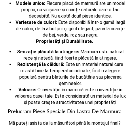
Modele unice:
Fiecare placă de marmură are un model
propriu, cu vinișoare și nuanțe naturale care o fac
deosebită. Nu există două piese identice.
Varietate de culori:
Este disponibilă într-o gamă largă
de culori, de la albul pur și griul elegant, până la nuanțe
de bej, verde, roz sau negru.
Proprietăți și Durabilitate.
Senzație plăcută la atingere:
Marmura este natural
rece și netedă, fiind foarte plăcută la atingere.
Rezistență la căldură:
Este un material natural care
rezistă bine la temperaturi ridicate, fiind o alegere
populară pentru blaturile de bucătărie sau placarea
șemineelor.
Valoare:
O investiție în marmură este o investiție în
valoarea casei tale. Este considerată un material de lux
și poate crește atractivitatea unei proprietăți.
Prelucram Piese Speciale Din Lastra De Marmura
Mă puteți asista de la măsurători până la montajul final?