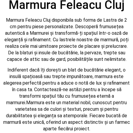
Marmura Feleacu Cluj
Marmura Feleacu Cluj disponibila sub forma de Lastra de 2
cm pentru piese personalizate. Descoperă frumusețea
autentică a Marmurei și transformă-ți spațiul într-o oază de
eleganță și rafinament. Cu lastrele noastre de marmură, poți
realiza cele mai uimitoare proiecte de placare și prelucrare.
De la blaturi și insule de bucătărie, la pervaze, trepte sau
capace de attic sau de gard, posibilitățile sunt nelimitate.
Indiferent dacă îți dorești un blat de bucătărie elegant, o
insulă spațioasă sau trepte impunătoare, marmura este
alegerea perfectă pentru a aduce o notă de lux și rafinament
în casa ta. Contactează-ne astăzi pentru a începe să
transformi spațiul tău cu frumusețea eternă a
marmurei.Marmura este un material nobil, cunoscut pentru
varietatea sa de culori și texturi, precum și pentru
durabilitatea și eleganța sa atemporale. Fiecare bucată de
marmură este unică, oferind un aspect distinctiv și un farmec
aparte fiecărui proiect.