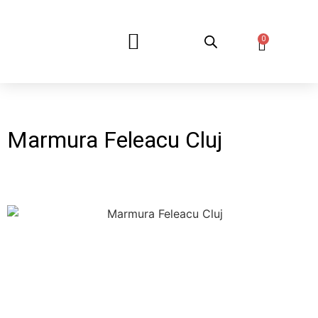
0
DESPRE NOI
Marmura Feleacu Cluj