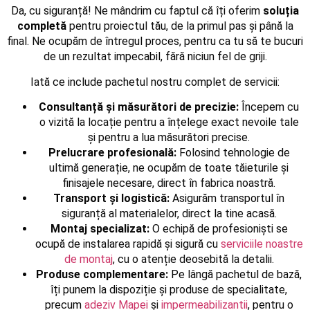
Da, cu siguranță! Ne mândrim cu faptul că îți oferim
soluția
completă
pentru proiectul tău, de la primul pas și până la
final. Ne ocupăm de întregul proces, pentru ca tu să te bucuri
de un rezultat impecabil, fără niciun fel de griji.
Iată ce include pachetul nostru complet de servicii:
Consultanță și măsurători de precizie:
Începem cu
o vizită la locație pentru a înțelege exact nevoile tale
și pentru a lua măsurători precise.
Prelucrare profesională:
Folosind tehnologie de
ultimă generație, ne ocupăm de toate tăieturile și
finisajele necesare, direct în fabrica noastră.
Transport și logistică:
Asigurăm transportul în
siguranță al materialelor, direct la tine acasă.
Montaj specializat:
O echipă de profesioniști se
ocupă de instalarea rapidă și sigură cu
serviciile noastre
de montaj
, cu o atenție deosebită la detalii.
Produse complementare:
Pe lângă pachetul de bază,
îți punem la dispoziție și produse de specialitate,
precum
adeziv Mapei
și
impermeabilizantii
, pentru o