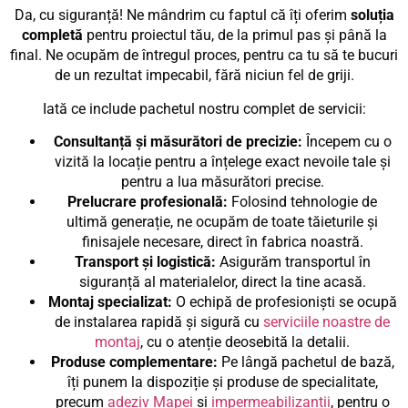
Da, cu siguranță! Ne mândrim cu faptul că îți oferim
soluția
completă
pentru proiectul tău, de la primul pas și până la
final. Ne ocupăm de întregul proces, pentru ca tu să te bucuri
de un rezultat impecabil, fără niciun fel de griji.
Iată ce include pachetul nostru complet de servicii:
Consultanță și măsurători de precizie:
Începem cu o
vizită la locație pentru a înțelege exact nevoile tale și
pentru a lua măsurători precise.
Prelucrare profesională:
Folosind tehnologie de
ultimă generație, ne ocupăm de toate tăieturile și
finisajele necesare, direct în fabrica noastră.
Transport și logistică:
Asigurăm transportul în
siguranță al materialelor, direct la tine acasă.
Montaj specializat:
O echipă de profesioniști se ocupă
de instalarea rapidă și sigură cu
serviciile noastre de
montaj
, cu o atenție deosebită la detalii.
Produse complementare:
Pe lângă pachetul de bază,
îți punem la dispoziție și produse de specialitate,
precum
adeziv Mapei
și
impermeabilizantii
, pentru o