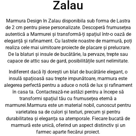
Zalau
Marmura Design In Zalau disponibila sub forma de Lastra
de 2 cm pentru piese personalizate. Descoperă frumusețea
autentică a Marmurei și transformă-ți spațiul într-o oază de
eleganță și rafinament. Cu lastrele noastre de marmură, poți
realiza cele mai uimitoare proiecte de placare și prelucrare.
De la blaturi și insule de bucătărie, la pervaze, trepte sau
capace de attic sau de gard, posibilitățile sunt nelimitate.
Indiferent dacă îți dorești un blat de bucătărie elegant, o
insulă spațioasă sau trepte impunătoare, marmura este
alegerea perfectă pentru a aduce o notă de lux și rafinament
în casa ta. Contactează-ne astăzi pentru a începe să
transformi spațiul tău cu frumusețea eternă a
marmurei.Marmura este un material nobil, cunoscut pentru
varietatea sa de culori și texturi, precum și pentru
durabilitatea și eleganța sa atemporale. Fiecare bucată de
marmură este unică, oferind un aspect distinctiv și un
farmec aparte fiecărui proiect.