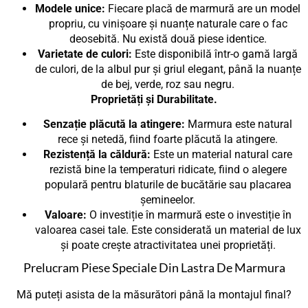
Modele unice:
Fiecare placă de marmură are un model
propriu, cu vinișoare și nuanțe naturale care o fac
deosebită. Nu există două piese identice.
Varietate de culori:
Este disponibilă într-o gamă largă
de culori, de la albul pur și griul elegant, până la nuanțe
de bej, verde, roz sau negru.
Proprietăți și Durabilitate.
Senzație plăcută la atingere:
Marmura este natural
rece și netedă, fiind foarte plăcută la atingere.
Rezistență la căldură:
Este un material natural care
rezistă bine la temperaturi ridicate, fiind o alegere
populară pentru blaturile de bucătărie sau placarea
șemineelor.
Valoare:
O investiție în marmură este o investiție în
valoarea casei tale. Este considerată un material de lux
și poate crește atractivitatea unei proprietăți.
Prelucram Piese Speciale Din Lastra De Marmura
Mă puteți asista de la măsurători până la montajul final?