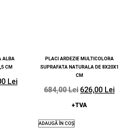
 ALBA
PLACI ARDEZIE MULTICOLORA
,5 CM
SUPRAFATA NATURALA DE 8X20X1
CM
00
Lei
684,00
Lei
626,00
Lei
+TVA
ADAUGĂ ÎN COȘ