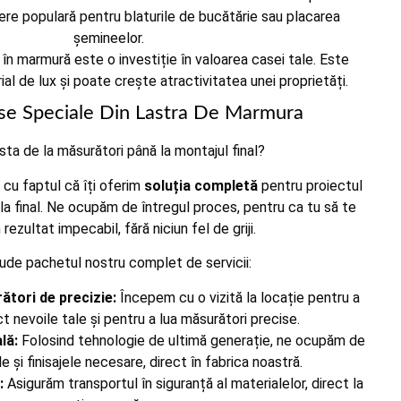
egere populară pentru blaturile de bucătărie sau placarea
șemineelor.
 în marmură este o investiție în valoarea casei tale. Este
al de lux și poate crește atractivitatea unei proprietăți.
se Speciale Din Lastra De Marmura
sta de la măsurători până la montajul final?
cu faptul că îți oferim
soluția completă
pentru proiectul
 la final. Ne ocupăm de întregul proces, pentru ca tu să te
rezultat impecabil, fără niciun fel de griji.
lude pachetul nostru complet de servicii:
ători de precizie:
Începem cu o vizită la locație pentru a
t nevoile tale și pentru a lua măsurători precise.
lă:
Folosind tehnologie de ultimă generație, ne ocupăm de
le și finisajele necesare, direct în fabrica noastră.
:
Asigurăm transportul în siguranță al materialelor, direct la