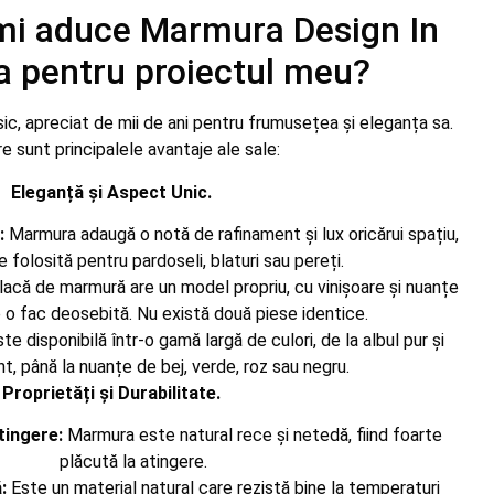
îmi aduce Marmura Design In
a pentru proiectul meu?
ic, apreciat de mii de ani pentru frumusețea și eleganța sa.
re sunt principalele avantaje ale sale:
Eleganță și Aspect Unic.
:
Marmura adaugă o notă de rafinament și lux oricărui spațiu,
e folosită pentru pardoseli, blaturi sau pereți.
acă de marmură are un model propriu, cu vinișoare și nuanțe
 o fac deosebită. Nu există două piese identice.
te disponibilă într-o gamă largă de culori, de la albul pur și
nt, până la nuanțe de bej, verde, roz sau negru.
Proprietăți și Durabilitate.
tingere:
Marmura este natural rece și netedă, fiind foarte
plăcută la atingere.
:
Este un material natural care rezistă bine la temperaturi