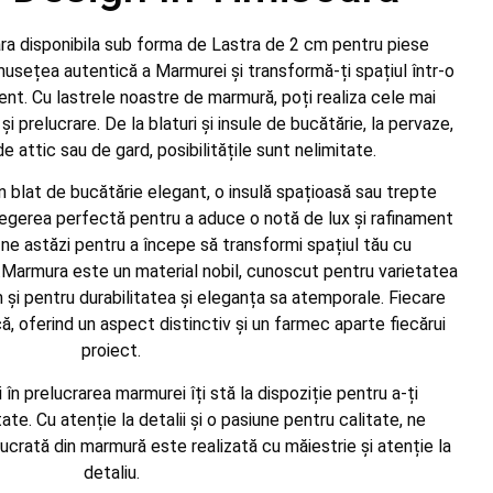
a disponibila sub forma de Lastra de 2 cm pentru piese
usețea autentică a Marmurei și transformă-ți spațiul într-o
ent. Cu lastrele noastre de marmură, poți realiza cele mai
i prelucrare. De la blaturi și insule de bucătărie, la pervaze,
 attic sau de gard, posibilitățile sunt nelimitate.
un blat de bucătărie elegant, o insulă spațioasă sau trepte
gerea perfectă pentru a aduce o notă de lux și rafinament
ne astăzi pentru a începe să transformi spațiul tău cu
Marmura este un material nobil, cunoscut pentru varietatea
m și pentru durabilitatea și eleganța sa atemporale. Fiecare
 oferind un aspect distinctiv și un farmec aparte fiecărui
proiect.
în prelucrarea marmurei îți stă la dispoziție pentru a-ți
tate. Cu atenție la detalii și o pasiune pentru calitate, ne
ucrată din marmură este realizată cu măiestrie și atenție la
detaliu.