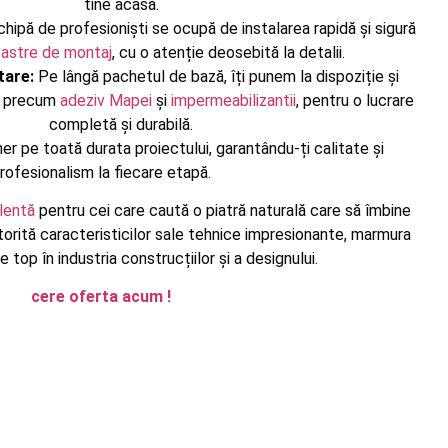
tine acasă.
hipă de profesioniști se ocupă de instalarea rapidă și sigură
noastre de montaj
, cu o atenție deosebită la detalii.
are:
Pe lângă pachetul de bază, îți punem la dispoziție și
, precum
adeziv Mapei
și
impermeabilizantii
, pentru o lucrare
completă și durabilă.
ner pe toată durata proiectului, garantându-ți calitate și
rofesionalism la fiecare etapă.
lentă
pentru cei care caută o piatră naturală care să îmbine
orită caracteristicilor sale tehnice impresionante, marmura
 top în industria construcțiilor și a designului.
cere oferta acum !