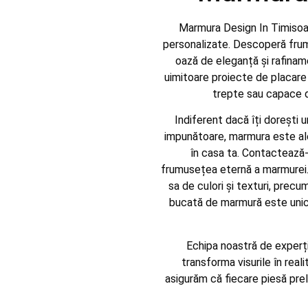
Marmura Design In Timisoar
personalizate. Descoperă frum
oază de eleganță și rafinam
uimitoare proiecte de placare ș
trepte sau capace de
Indiferent dacă îți dorești 
impunătoare, marmura este ale
în casa ta. Contactează-
frumusețea eternă a marmurei.
sa de culori și texturi, precu
bucată de marmură este unică,
Echipa noastră de experți 
transforma visurile în reali
asigurăm că fiecare piesă prel