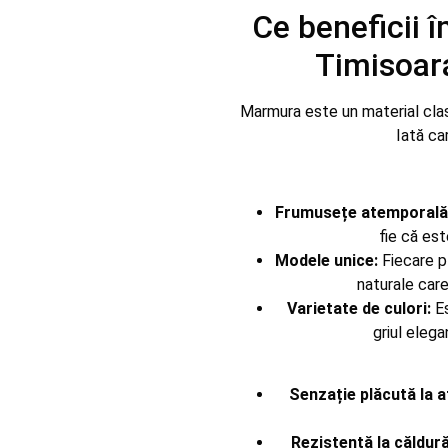
Ce beneficii 
Timisoar
Marmura este un material clas
Iată ca
Frumusețe atemporală
fie că est
Modele unice:
Fiecare pl
naturale care
Varietate de culori:
Es
griul elega
Senzație plăcută la a
Rezistență la căldură