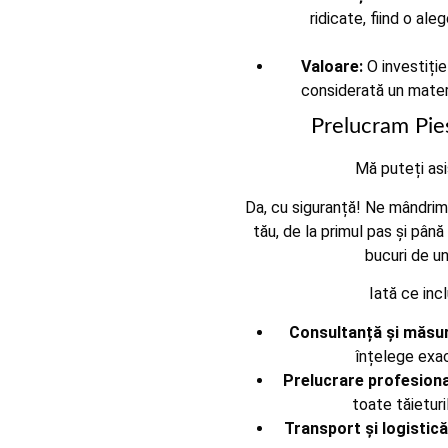
ridicate, fiind o al
Valoare:
O investiție
considerată un materi
Prelucram Pie
Mă puteți asi
Da, cu siguranță! Ne mândrim 
tău, de la primul pas și până
bucuri de un 
Iată ce inc
Consultanță și măsur
înțelege exac
Prelucrare profesiona
toate tăieturi
Transport și logistică