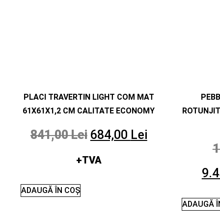
PLACI TRAVERTIN LIGHT COM MAT
PEB
61X61X1,2 CM CALITATE ECONOMY
ROTUNJIT
841,00
Lei
684,00
Lei
1
+TVA
9.
ADAUGĂ ÎN COȘ
ADAUGĂ Î