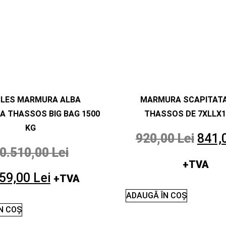
BLES MARMURA ALBA
MARMURA SCAPITATA
A THASSOS BIG BAG 1500
THASSOS DE 7XLLX1
KG
920,00
Lei
841,
0.510,00
Lei
+TVA
459,00
Lei
+TVA
ADAUGĂ ÎN COȘ
N COȘ