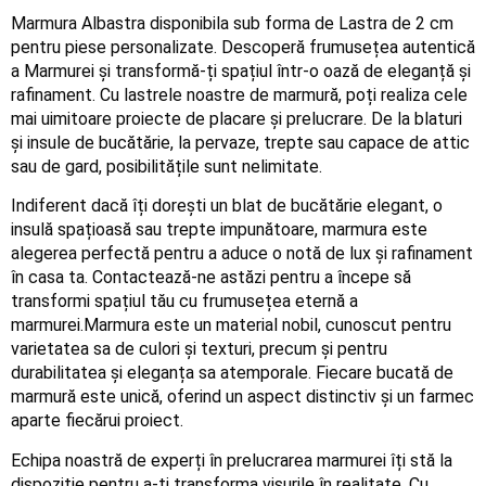
Marmura Albastra disponibila sub forma de Lastra de 2 cm
pentru piese personalizate. Descoperă frumusețea autentică
a Marmurei și transformă-ți spațiul într-o oază de eleganță și
rafinament. Cu lastrele noastre de marmură, poți realiza cele
mai uimitoare proiecte de placare și prelucrare. De la blaturi
și insule de bucătărie, la pervaze, trepte sau capace de attic
sau de gard, posibilitățile sunt nelimitate.
Indiferent dacă îți dorești un blat de bucătărie elegant, o
insulă spațioasă sau trepte impunătoare, marmura este
alegerea perfectă pentru a aduce o notă de lux și rafinament
în casa ta. Contactează-ne astăzi pentru a începe să
transformi spațiul tău cu frumusețea eternă a
marmurei.Marmura este un material nobil, cunoscut pentru
varietatea sa de culori și texturi, precum și pentru
durabilitatea și eleganța sa atemporale. Fiecare bucată de
marmură este unică, oferind un aspect distinctiv și un farmec
aparte fiecărui proiect.
Echipa noastră de experți în prelucrarea marmurei îți stă la
dispoziție pentru a-ți transforma visurile în realitate. Cu