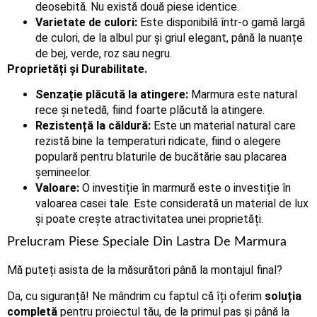
deosebită. Nu există două piese identice.
Varietate de culori:
Este disponibilă într-o gamă largă
de culori, de la albul pur și griul elegant, până la nuanțe
de bej, verde, roz sau negru.
Proprietăți și Durabilitate.
Senzație plăcută la atingere:
Marmura este natural
rece și netedă, fiind foarte plăcută la atingere.
Rezistență la căldură:
Este un material natural care
rezistă bine la temperaturi ridicate, fiind o alegere
populară pentru blaturile de bucătărie sau placarea
șemineelor.
Valoare:
O investiție în marmură este o investiție în
valoarea casei tale. Este considerată un material de lux
și poate crește atractivitatea unei proprietăți.
Prelucram Piese Speciale Din Lastra De Marmura
Mă puteți asista de la măsurători până la montajul final?
Da, cu siguranță! Ne mândrim cu faptul că îți oferim
soluția
completă
pentru proiectul tău, de la primul pas și până la