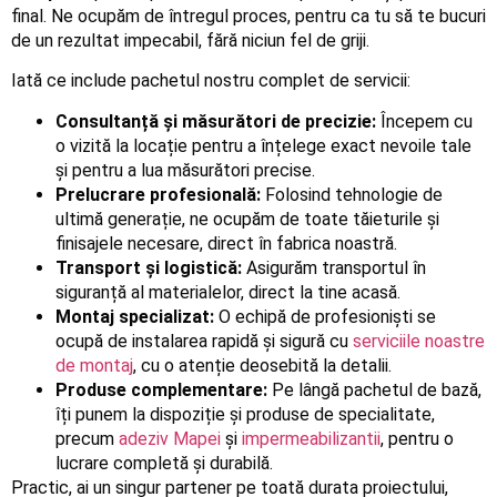
final. Ne ocupăm de întregul proces, pentru ca tu să te bucuri
de un rezultat impecabil, fără niciun fel de griji.
Iată ce include pachetul nostru complet de servicii:
Consultanță și măsurători de precizie:
Începem cu
o vizită la locație pentru a înțelege exact nevoile tale
și pentru a lua măsurători precise.
Prelucrare profesională:
Folosind tehnologie de
ultimă generație, ne ocupăm de toate tăieturile și
finisajele necesare, direct în fabrica noastră.
Transport și logistică:
Asigurăm transportul în
siguranță al materialelor, direct la tine acasă.
Montaj specializat:
O echipă de profesioniști se
ocupă de instalarea rapidă și sigură cu
serviciile noastre
de montaj
, cu o atenție deosebită la detalii.
Produse complementare:
Pe lângă pachetul de bază,
îți punem la dispoziție și produse de specialitate,
precum
adeziv Mapei
și
impermeabilizantii
, pentru o
lucrare completă și durabilă.
Practic, ai un singur partener pe toată durata proiectului,