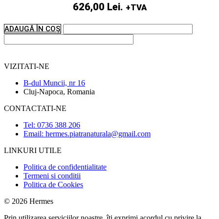
626,00 Lei.
+TVA
ADAUGĂ ÎN COȘ
VIZITATI-NE
B-dul Muncii, nr 16
Cluj-Napoca, Romania
CONTACTATI-NE
Tel: 0736 388 206
Email: hermes.piatranaturala@gmail.com
LINKURI UTILE
Politica de confidentialitate
Termeni si conditii
Politica de Cookies
© 2026 Hermes
Prin utilizarea serviciilor noastre, îți exprimi acordul cu privire la