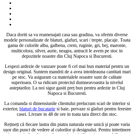
Daca doriti sa va reamenajati casa sau gradina, va oferim diverse
modele personalizate de blaturi, glafuri, scari / trepte, placaje. Toata
gama de culorile alba, galbena, crem, ruginie, gri, bej, maronie,
multicolora, silver, aurie, neagra, antracit le avem pe stoc in
depozitele noastre din Cluj Napoca si Bucuresti.
Lespezi ardezie de vanzare poate fi cel mai bun material pentru un
design original. Suntem mandrii de a avea intotdeauna cantitati mari
pe stoc. Va asiguram ca materialele noastre sunt de calitate
superioara. O sa ridicam proiectul dumneavoastra la nivelul
asteptarilor. La noi sigur gasiti preț bun pentru ardezie in Cluj
Napoca si Bucuresti.
La comanda si dimensiunile clientului prelucram scari de interior si
exterior,
blaturi de bucatarie
si baie, pervaze si glafuri pentru ferestre
casei. Livrare in 48 de ore in toata tara direct din stoc.
Rețineți că fiecare lastra din piatra naturala este unică și poate varia
ușor din punct de vedere al culorilor și designului. Pentru intretinere