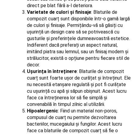
direct pe blat fără a-l deteriora.
Varietate de culori și finisaje
: Blaturile de
compozit cuarț sunt disponibile într-o gamă largă
de culori și finisaje. Permițându-vă să găsiți cu
ușurință un design care să se potrivească cu
gusturile și preferințele dumneavoastră estetice.
Indiferent dacă preferați un aspect natural,
imitând piatra sau lemnul, sau un finisaj modern și
strălucitor, există o opțiune pentru fiecare stil de
decor.
Ușurința în întreținere
: Blaturile de compozit
cuarț sunt foarte ușor de curățat și întreținut. Ele
nu necesită etanșare regulată și pot fi curățate
cu ușurință cu apă și săpun obișnuit. Acest lucru
face ca întreținerea lor să fie simplă și
convenabilă în timpul zilnic al utilizării.
Hipoalergenic
: Fiind un material non-poros,
compusul de cuarț nu permite dezvoltarea
bacteriilor, mucegaiului și fungilor. Acest lucru
face ca blaturile de compozit cuarț să fie o