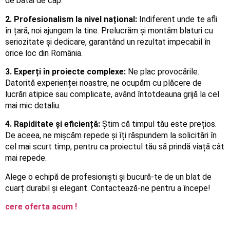
de bătăi de cap.
2. Profesionalism la nivel național:
Indiferent unde te afli
în țară, noi ajungem la tine. Prelucrăm și montăm blaturi cu
seriozitate și dedicare, garantând un rezultat impecabil în
orice loc din România.
3. Experți în proiecte complexe:
Ne plac provocările.
Datorită experienței noastre, ne ocupăm cu plăcere de
lucrări atipice sau complicate, având întotdeauna grijă la cel
mai mic detaliu.
4. Rapiditate și eficiență:
Știm că timpul tău este prețios.
De aceea, ne mișcăm repede și îți răspundem la solicitări în
cel mai scurt timp, pentru ca proiectul tău să prindă viață cât
mai repede.
Alege o echipă de profesioniști și bucură-te de un blat de
cuarț durabil și elegant. Contactează-ne pentru a începe!
cere oferta acum !