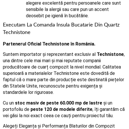
alegere excelentă pentru persoanele care sunt
sensibile la alergii sau care pun un accent
deosebit pe igienă în bucătărie.
Executam La Comanda Insula Bucatarie Din Quartz
Technistone
Partenerul Oficial Technistone în România.
Suntem importator și reprezentant exclusiv al
Technistone
,
una dintre cele mai mari și mai reputate companii
producătoare de cuarț compozit la nivel mondial. Calitatea
superioară a materialelor Technistone este dovedită de
faptul că o mare parte din producție este destinată piețelor
din Statele Unite, recunoscute pentru exigența și
standardele lor riguroase.
Cu un
stoc masiv de peste 60.000 mp de lastre
și un
portofoliu de
peste 120 de modele diferite
, îți garantăm că
vei găsi la noi exact ceea ce cauți pentru proiectul tău.
Alegeți Eleganța și Performanța Blaturilor din Compozit