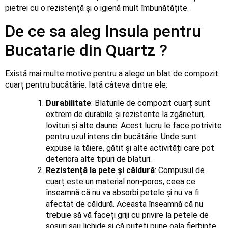
pietrei cu o rezistență și o igienă mult îmbunătățite.
De ce sa aleg Insula pentru
Bucatarie din Quartz ?
Există mai multe motive pentru a alege un blat de compozit
cuarț pentru bucătărie. Iată câteva dintre ele:
Durabilitate
: Blaturile de compozit cuarț sunt
extrem de durabile și rezistente la zgârieturi,
lovituri și alte daune. Acest lucru le face potrivite
pentru uzul intens din bucătărie. Unde sunt
expuse la tăiere, gătit și alte activități care pot
deteriora alte tipuri de blaturi.
Rezistență la pete și căldură
: Compusul de
cuarț este un material non-poros, ceea ce
înseamnă că nu va absorbi petele și nu va fi
afectat de căldură. Aceasta înseamnă că nu
trebuie să vă faceți griji cu privire la petele de
sosuri sau lichide și că puteți pune oala fierbinte