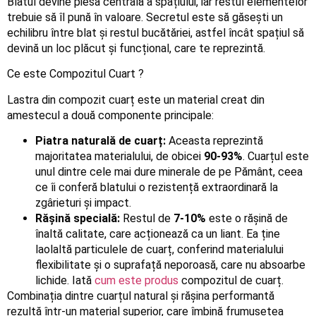
Blatul devine piesa centrală a spațiului, iar restul elementelor
trebuie să îl pună în valoare. Secretul este să găsești un
echilibru între blat și restul bucătăriei, astfel încât spațiul să
devină un loc plăcut și funcțional, care te reprezintă.
Ce este Compozitul Cuart ?
Lastra din compozit cuarț este un material creat din
amestecul a două componente principale:
Piatra naturală de cuarț:
Aceasta reprezintă
majoritatea materialului, de obicei
90-93%
. Cuarțul este
unul dintre cele mai dure minerale de pe Pământ, ceea
ce îi conferă blatului o rezistență extraordinară la
zgârieturi și impact.
Rășină specială:
Restul de
7-10%
este o rășină de
înaltă calitate, care acționează ca un liant. Ea ține
laolaltă particulele de cuarț, conferind materialului
flexibilitate și o suprafață neporoasă, care nu absoarbe
lichide. Iată
cum este produs
compozitul de cuarț.
Combinația dintre cuarțul natural și rășina performantă
rezultă într-un material superior, care îmbină frumusețea