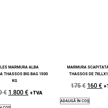
BLES MARMURA ALBA
MARMURA SCAPITATA
A THASSOS BIG BAG 1500
THASSOS DE 7XLLX1
KG
175
€
160
€
+
0
€
1.800
€
+TVA
ADAUGĂ ÎN COȘ
N COȘ