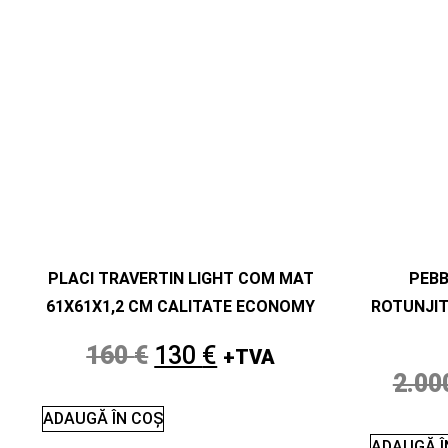
PLACI TRAVERTIN LIGHT COM MAT
PEB
61X61X1,2 CM CALITATE ECONOMY
ROTUNJIT
160
€
130
€
+TVA
2.00
ADAUGĂ ÎN COȘ
ADAUGĂ Î