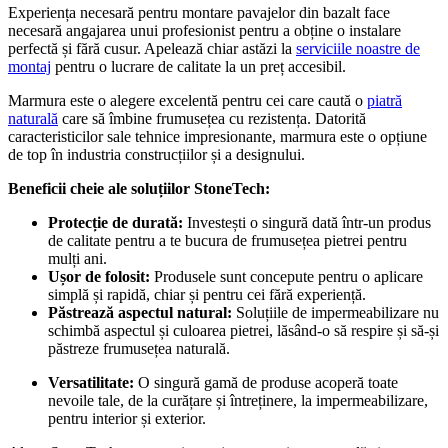
Experiența necesară pentru montare pavajelor din bazalt face
necesară angajarea unui profesionist pentru a obține o instalare
perfectă și fără cusur. Apelează chiar astăzi la
serviciile noastre de
montaj
pentru o lucrare de calitate la un preț accesibil.
Marmura este o alegere excelentă pentru cei care caută o
piatră
naturală
care să îmbine frumusețea cu rezistența. Datorită
caracteristicilor sale tehnice impresionante, marmura este o opțiune
de top în industria construcțiilor și a designului.
Beneficii cheie ale soluțiilor StoneTech:
Protecție de durată:
Investești o singură dată într-un produs
de calitate pentru a te bucura de frumusețea pietrei pentru
mulți ani.
Ușor de folosit:
Produsele sunt concepute pentru o aplicare
simplă și rapidă, chiar și pentru cei fără experiență.
Păstrează aspectul natural:
Soluțiile de impermeabilizare nu
schimbă aspectul și culoarea pietrei, lăsând-o să respire și să-și
păstreze frumusețea naturală.
Versatilitate:
O singură gamă de produse acoperă toate
nevoile tale, de la curățare și întreținere, la impermeabilizare,
pentru interior și exterior.