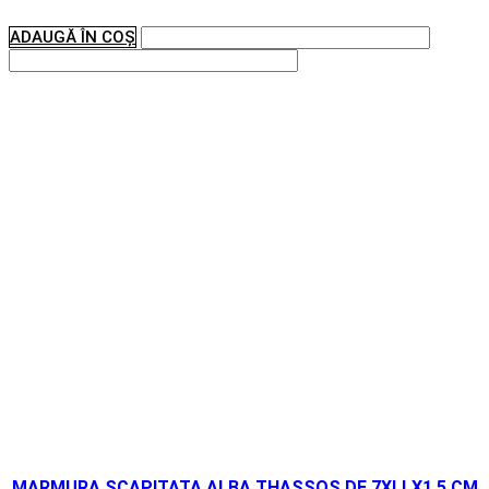
ADAUGĂ ÎN COȘ
MARMURA SCAPITATA ALBA THASSOS DE 7XLLX1,5 CM