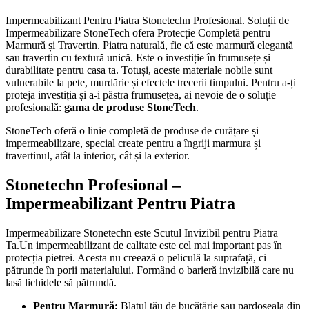
Impermeabilizant Pentru Piatra Stonetechn Profesional. Soluții de
Impermeabilizare StoneTech ofera Protecție Completă pentru
Marmură și Travertin. Piatra naturală, fie că este marmură elegantă
sau travertin cu textură unică. Este o investiție în frumusețe și
durabilitate pentru casa ta. Totuși, aceste materiale nobile sunt
vulnerabile la pete, murdărie și efectele trecerii timpului. Pentru a-ți
proteja investiția și a-i păstra frumusețea, ai nevoie de o soluție
profesională:
gama de produse StoneTech
.
StoneTech oferă o linie completă de produse de curățare și
impermeabilizare, special create pentru a îngriji marmura și
travertinul, atât la interior, cât și la exterior.
Stonetechn Profesional –
Impermeabilizant Pentru Piatra
Impermeabilizare Stonetechn este Scutul Invizibil pentru Piatra
Ta.Un impermeabilizant de calitate este cel mai important pas în
protecția pietrei. Acesta nu creează o peliculă la suprafață, ci
pătrunde în porii materialului. Formând o barieră invizibilă care nu
lasă lichidele să pătrundă.
Pentru Marmură:
Blatul tău de bucătărie sau pardoseala din