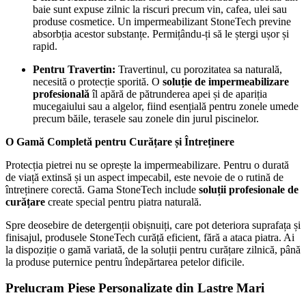
baie sunt expuse zilnic la riscuri precum vin, cafea, ulei sau
produse cosmetice. Un impermeabilizant StoneTech previne
absorbția acestor substanțe. Permițându-ți să le ștergi ușor și
rapid.
Pentru Travertin:
Travertinul, cu porozitatea sa naturală,
necesită o protecție sporită. O
soluție de impermeabilizare
profesională
îl apără de pătrunderea apei și de apariția
mucegaiului sau a algelor, fiind esențială pentru zonele umede
precum băile, terasele sau zonele din jurul piscinelor.
O Gamă Completă pentru Curățare și Întreținere
Protecția pietrei nu se oprește la impermeabilizare. Pentru o durată
de viață extinsă și un aspect impecabil, este nevoie de o rutină de
întreținere corectă. Gama StoneTech include
soluții profesionale de
curățare
create special pentru piatra naturală.
Spre deosebire de detergenții obișnuiți, care pot deteriora suprafața și
finisajul, produsele StoneTech curăță eficient, fără a ataca piatra. Ai
la dispoziție o gamă variată, de la soluții pentru curățare zilnică, până
la produse puternice pentru îndepărtarea petelor dificile.
Prelucram Piese Personalizate din Lastre Mari