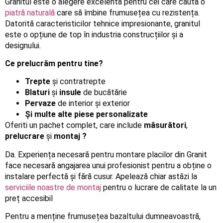
Granitul este o alegere excelentă pentru cei care caută o
piatră naturală
care să îmbine frumusețea cu rezistența.
Datorită caracteristicilor tehnice impresionante, granitul
este o opțiune de top în industria construcțiilor și a
designului.
Ce prelucrăm pentru tine?
Trepte
și contratrepte
Blaturi
și
insule
de bucătărie
Pervaze
de interior și exterior
Și multe alte piese personalizate
Oferiti un pachet complet, care include
măsurători
,
prelucrare
și
montaj ?
Da. Experiența necesară pentru montare placilor din Granit
face necesară angajarea unui profesionist pentru a obține o
instalare perfectă și fără cusur. Apelează chiar astăzi la
serviciile noastre de montaj
pentru o lucrare de calitate la un
preț accesibil
Pentru a menține frumusețea bazaltului dumneavoastră,