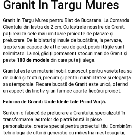
Granit In Targu Mures
Granit In Targu Mures pentru Blat de Bucatarie. La Comanda
Clientului din lastra de 2 cm. Cu lastrele noastre de Granit,
poți realiza cele mai uimitoare proiecte de placare și
prelucrare. De la blaturi și insule de bucătărie, la pervaze,
trepte sau capace de attic sau de gard, posibilitățile sunt
nelimitate. La noi, găsiți permanent stocuri mari de Granit și
peste
180 de modele
din care puteți alege.
Granitul este un material nobil, cunoscut pentru varietatea sa
de culori și texturi, precum și pentru durabilitatea și eleganța
sa atemporale. Fiecare bucată de Granit este unică, oferind
un aspect distinctiv și un farmec aparte fiecărui proiect.
Fabrica de Granit: Unde Ideile tale Prind Viață.
Suntem o fabrică de prelucrare a Granitului, specializată în
transformarea lastrelor de piatră brută în piese
personalizate, create special pentru proiectul tău. Combinăm
tehnologia de ultimă generație cu măiestria meșteșugului,