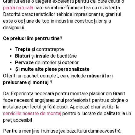
Granitul este o alegere excelentă pentru cei care caută o
piatră naturală
care să îmbine frumusețea cu rezistența.
Datorită caracteristicilor tehnice impresionante, granitul
este o opțiune de top în industria construcțiilor și a
designului.
Ce prelucrăm pentru tine?
Trepte
și contratrepte
Blaturi
și
insule
de bucătărie
Pervaze
de interior și exterior
Și multe alte piese personalizate
Oferiti un pachet complet, care include
măsurători
,
prelucrare
și
montaj ?
Da. Experiența necesară pentru montare placilor din Granit
face necesară angajarea unui profesionist pentru a obține o
instalare perfectă și fără cusur. Apelează chiar astăzi la
serviciile noastre de montaj
pentru o lucrare de calitate la un
preț accesibil
Pentru a menține frumusețea bazaltului dumneavoastră,