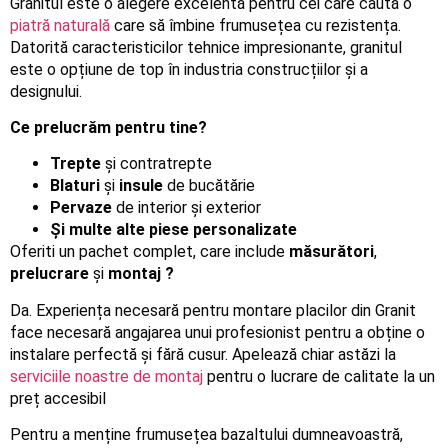
Granitul este o alegere excelentă pentru cei care caută o
piatră naturală
care să îmbine frumusețea cu rezistența.
Datorită caracteristicilor tehnice impresionante, granitul
este o opțiune de top în industria construcțiilor și a
designului.
Ce prelucrăm pentru tine?
Trepte
și contratrepte
Blaturi
și
insule
de bucătărie
Pervaze
de interior și exterior
Și multe alte piese personalizate
Oferiti un pachet complet, care include
măsurători
,
prelucrare
și
montaj ?
Da. Experiența necesară pentru montare placilor din Granit
face necesară angajarea unui profesionist pentru a obține o
instalare perfectă și fără cusur. Apelează chiar astăzi la
serviciile noastre de montaj
pentru o lucrare de calitate la un
preț accesibil
Pentru a menține frumusețea bazaltului dumneavoastră,