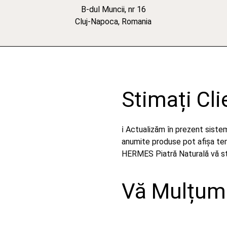
B-dul Muncii, nr 16
Cluj-Napoca, Romania
Stimați Cli
ℹ️ Actualizăm în prezent sist
anumite produse pot afișa temp
HERMES Piatră Naturală vă stă
Vă Mulțumi