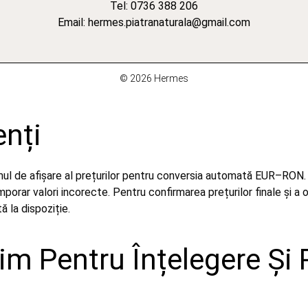
Tel: 0736 388 206
Email: hermes.piatranaturala@gmail.com
© 2026 Hermes
enți
emul de afișare al prețurilor pentru conversia automată EUR–RON.
orar valori incorecte. Pentru confirmarea prețurilor finale și a 
 la dispoziție.
m Pentru Înțelegere Și 