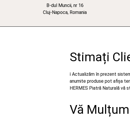
B-dul Muncii, nr 16
Cluj-Napoca, Romania
Stimați Cli
ℹ️ Actualizăm în prezent sist
anumite produse pot afișa temp
HERMES Piatră Naturală vă stă
Vă Mulțumi