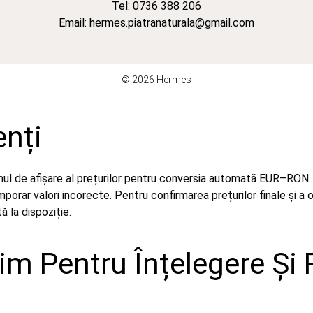
Tel: 0736 388 206
Email: hermes.piatranaturala@gmail.com
© 2026 Hermes
enți
emul de afișare al prețurilor pentru conversia automată EUR–RON.
orar valori incorecte. Pentru confirmarea prețurilor finale și a 
 la dispoziție.
m Pentru Înțelegere Și 