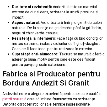
Duritate și rezistență:
Andezitul este un material
extrem de dur și dens, rezistent la uzură, presiune și
impact.
Aspect natural:
Are o textură fină și o gamă de culori
naturale. De la nuanțe de gri deschis până la gri-închis,
negru și chiar verde-cenușiu.
Rezistență la intemperii:
Face față cu brio condițiilor
meteo extreme, inclusiv ciclurilor de îngheț-dezgheț.
Ceea ce îl face ideal pentru utilizarea în exterior.
Suprafață anti-alunecare:
Textura sa naturală oferă o
aderență bună, motiv pentru care este des folosit
pentru pavaje și scări exterioare.
Fabrica si Producator pentru
Bordura Andezit Si Granit
Andezitul este o alegere excelentă pentru cei care caută o
piatră naturală
care să îmbine frumusețea cu rezistența.
Datorită caracteristicilor sale tehnice impresionante,