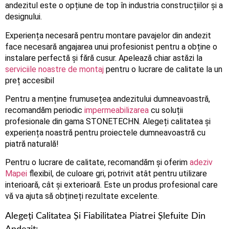
andezitul este o opțiune de top în industria construcțiilor și a
designului.
Experiența necesară pentru montare pavajelor din andezit
face necesară angajarea unui profesionist pentru a obține o
instalare perfectă și fără cusur. Apelează chiar astăzi la
serviciile noastre de montaj
pentru o lucrare de calitate la un
preț accesibil
Pentru a menține frumusețea andezitului dumneavoastră,
recomandăm periodic
impermeabilizarea
cu soluții
profesionale din gama STONETECHN. Alegeți calitatea și
experiența noastră pentru proiectele dumneavoastră cu
piatră naturală!
Pentru o lucrare de calitate, recomandăm și oferim
adeziv
Mapei
flexibil, de culoare gri, potrivit atât pentru utilizare
interioară, cât și exterioară. Este un produs profesional care
vă va ajuta să obțineți rezultate excelente.
Alegeți Calitatea Și Fiabilitatea Piatrei Șlefuite Din