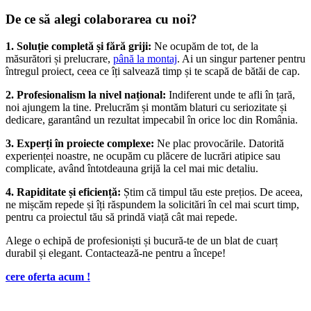
De ce să alegi colaborarea cu noi?
1. Soluție completă și fără griji:
Ne ocupăm de tot, de la
măsurători și prelucrare,
până la montaj
. Ai un singur partener pentru
întregul proiect, ceea ce îți salvează timp și te scapă de bătăi de cap.
2. Profesionalism la nivel național:
Indiferent unde te afli în țară,
noi ajungem la tine. Prelucrăm și montăm blaturi cu seriozitate și
dedicare, garantând un rezultat impecabil în orice loc din România.
3. Experți în proiecte complexe:
Ne plac provocările. Datorită
experienței noastre, ne ocupăm cu plăcere de lucrări atipice sau
complicate, având întotdeauna grijă la cel mai mic detaliu.
4. Rapiditate și eficiență:
Știm că timpul tău este prețios. De aceea,
ne mișcăm repede și îți răspundem la solicitări în cel mai scurt timp,
pentru ca proiectul tău să prindă viață cât mai repede.
Alege o echipă de profesioniști și bucură-te de un blat de cuarț
durabil și elegant. Contactează-ne pentru a începe!
cere oferta acum !