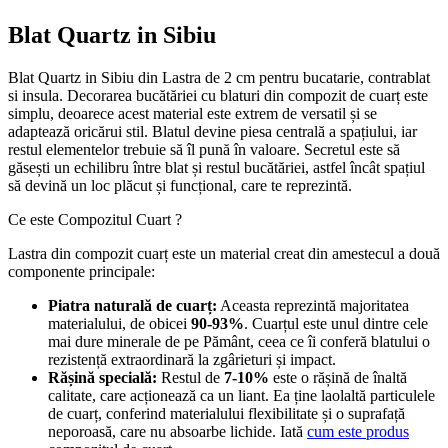
Blat Quartz in Sibiu
Blat Quartz in Sibiu din Lastra de 2 cm pentru bucatarie, contrablat
si insula. Decorarea bucătăriei cu blaturi din compozit de cuarț este
simplu, deoarece acest material este extrem de versatil și se
adaptează oricărui stil. Blatul devine piesa centrală a spațiului, iar
restul elementelor trebuie să îl pună în valoare. Secretul este să
găsești un echilibru între blat și restul bucătăriei, astfel încât spațiul
să devină un loc plăcut și funcțional, care te reprezintă.
Ce este Compozitul Cuart ?
Lastra din compozit cuarț este un material creat din amestecul a două
componente principale:
Piatra naturală de cuarț:
Aceasta reprezintă majoritatea
materialului, de obicei
90-93%
. Cuarțul este unul dintre cele
mai dure minerale de pe Pământ, ceea ce îi conferă blatului o
rezistență extraordinară la zgârieturi și impact.
Rășină specială:
Restul de
7-10%
este o rășină de înaltă
calitate, care acționează ca un liant. Ea ține laolaltă particulele
de cuarț, conferind materialului flexibilitate și o suprafață
neporoasă, care nu absoarbe lichide. Iată
cum este produs