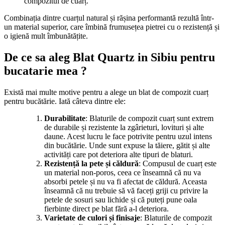
compozitul de cuarț.
Combinația dintre cuarțul natural și rășina performantă rezultă într-
un material superior, care îmbină frumusețea pietrei cu o rezistență și
o igienă mult îmbunătățite.
De ce sa aleg Blat Quartz in Sibiu pentru
bucatarie mea ?
Există mai multe motive pentru a alege un blat de compozit cuarț
pentru bucătărie. Iată câteva dintre ele:
Durabilitate
: Blaturile de compozit cuarț sunt extrem
de durabile și rezistente la zgârieturi, lovituri și alte
daune. Acest lucru le face potrivite pentru uzul intens
din bucătărie. Unde sunt expuse la tăiere, gătit și alte
activități care pot deteriora alte tipuri de blaturi.
Rezistență la pete și căldură
: Compusul de cuarț este
un material non-poros, ceea ce înseamnă că nu va
absorbi petele și nu va fi afectat de căldură. Aceasta
înseamnă că nu trebuie să vă faceți griji cu privire la
petele de sosuri sau lichide și că puteți pune oala
fierbinte direct pe blat fără a-l deteriora.
Varietate de culori și finisaje
: Blaturile de compozit