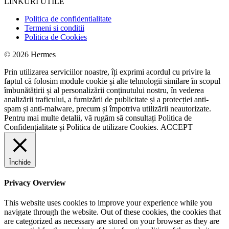
LINKURI UTILE
Politica de confidentialitate
Termeni si conditii
Politica de Cookies
© 2026 Hermes
Prin utilizarea serviciilor noastre, îți exprimi acordul cu privire la
faptul că folosim module cookie și alte tehnologii similare în scopul
îmbunătățirii și al personalizării conținutului nostru, în vederea
analizării traficului, a furnizării de publicitate și a protecției anti-
spam și anti-malware, precum și împotriva utilizării neautorizate.
Pentru mai multe detalii, vă rugăm să consultați
Politica de
Confidențialitate
și
Politica de utilizare Cookies.
ACCEPT
Închide
Privacy Overview
This website uses cookies to improve your experience while you
navigate through the website. Out of these cookies, the cookies that
are categorized as necessary are stored on your browser as they are