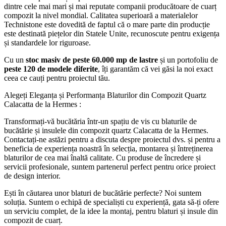
dintre cele mai mari și mai reputate companii producătoare de cuarț
compozit la nivel mondial. Calitatea superioară a materialelor
Technistone este dovedită de faptul că o mare parte din producție
este destinată piețelor din Statele Unite, recunoscute pentru exigența
și standardele lor riguroase.
Cu un
stoc masiv de peste 60.000 mp de lastre
și un portofoliu de
peste 120 de modele diferite
, îți garantăm că vei găsi la noi exact
ceea ce cauți pentru proiectul tău.
Alegeți Eleganța și Performanța Blaturilor din Compozit Quartz
Calacatta de la Hermes :
Transformați-vă bucătăria într-un spațiu de vis cu blaturile de
bucătărie și insulele din compozit quartz Calacatta de la Hermes.
Contactați-ne astăzi pentru a discuta despre proiectul dvs. și pentru a
beneficia de experiența noastră în selecția, montarea și întreținerea
blaturilor de cea mai înaltă calitate. Cu produse de încredere și
servicii profesionale, suntem partenerul perfect pentru orice proiect
de design interior.
Ești în căutarea unor blaturi de bucătărie perfecte? Noi suntem
soluția. Suntem o echipă de specialiști cu experiență, gata să-ți ofere
un serviciu complet, de la idee la montaj, pentru blaturi și insule din
compozit de cuarț.