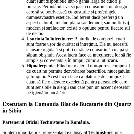
cuarț sunt disponibile într-o gamă largă de culori și
finisaje. Permițându-vă să găsiți cu ușurință un design
care să se potrivească cu gusturile și preferințele
dumneavoastră estetice. Indiferent dacă preferați un
aspect natural, imitând piatra sau lemnul, sau un finisaj
modern și strălucitor, există o opțiune pentru fiecare stil
de decor.
Ușurința în întreținere
: Blaturile de compozit cuarț
sunt foarte ușor de curățat și întreținut. Ele nu necesită
etanșare regulată și pot fi curățate cu ușurință cu apă și
săpun obișnuit. Acest lucru face ca întreținerea lor să fie
simplă și convenabilă în timpul zilnic al utilizării.
Hipoalergenic
: Fiind un material non-poros, compusul
de cuarț nu permite dezvoltarea bacteriilor, mucegaiului
și fungilor. Acest lucru face ca blaturile de compozit
cuarț să fie o alegere excelentă pentru persoanele care
sunt sensibile la alergii sau care pun un accent deosebit
pe igienă în bucătărie.
Executam la Comanda Blat de Bucatarie din Quartz
in Sibiu
Partenerul Oficial Technistone în România.
Suntem importator și reprezentant exclusiv al
Technistone
, una