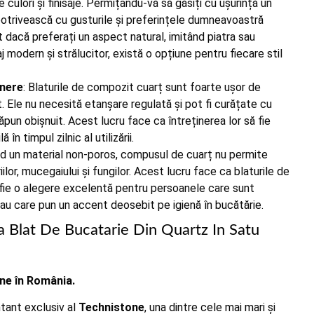
 culori și finisaje. Permițându-vă să găsiți cu ușurință un
potrivească cu gusturile și preferințele dumneavoastră
t dacă preferați un aspect natural, imitând piatra sau
aj modern și strălucitor, există o opțiune pentru fiecare stil
inere
: Blaturile de compozit cuarț sunt foarte ușor de
t. Ele nu necesită etanșare regulată și pot fi curățate cu
ăpun obișnuit. Acest lucru face ca întreținerea lor să fie
 în timpul zilnic al utilizării.
ind un material non-poros, compusul de cuarț nu permite
lor, mucegaiului și fungilor. Acest lucru face ca blaturile de
fie o alegere excelentă pentru persoanele care sunt
i sau care pun un accent deosebit pe igienă în bucătărie.
Blat De Bucatarie Din Quartz In Satu
ne în România.
tant exclusiv al
Technistone
, una dintre cele mai mari și