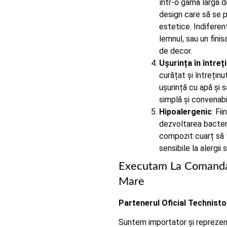
într-o gamă largă de
design care să se 
estetice. Indiferen
lemnul, sau un finis
de decor.
Ușurința în întreț
curățat și întreținu
ușurință cu apă și s
simplă și convenabilă
Hipoalergenic
: Fi
dezvoltarea bacterii
compozit cuarț să 
sensibile la alergi
Executam La Comanda 
Mare
Partenerul Oficial Technisto
Suntem importator și reprezen