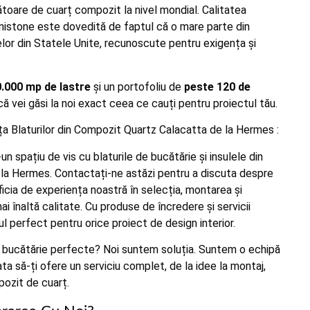
oare de cuarț compozit la nivel mondial. Calitatea
nistone este dovedită de faptul că o mare parte din
lor din Statele Unite, recunoscute pentru exigența și
.000 mp de lastre
și un portofoliu de
peste 120 de
 că vei găsi la noi exact ceea ce cauți pentru proiectul tău.
a Blaturilor din Compozit Quartz Calacatta de la Hermes :
n spațiu de vis cu blaturile de bucătărie și insulele din
la Hermes. Contactați-ne astăzi pentru a discuta despre
ficia de experiența noastră în selecția, montarea și
ai înaltă calitate. Cu produse de încredere și servicii
l perfect pentru orice proiect de design interior.
de bucătărie perfecte? Noi suntem soluția. Suntem o echipă
ata să-ți ofere un serviciu complet, de la idee la montaj,
pozit de cuarț.