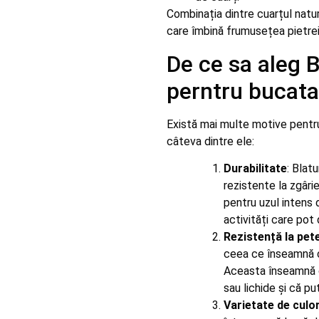
Combinația dintre cuarțul natur
care îmbină frumusețea pietrei 
De ce sa aleg 
perntru bucata
Există mai multe motive pentru
câteva dintre ele:
Durabilitate
: Blat
rezistente la zgârie
pentru uzul intens d
activități care pot 
Rezistență la pete
ceea ce înseamnă că
Aceasta înseamnă că
sau lichide și că pu
Varietate de culori