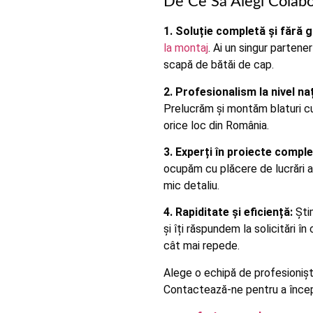
De Ce Să Alegi Colab
1. Soluție completă și fără gr
la montaj
. Ai un singur partene
scapă de bătăi de cap.
2. Profesionalism la nivel na
Prelucrăm și montăm blaturi cu
orice loc din România.
3. Experți în proiecte comple
ocupăm cu plăcere de lucrări a
mic detaliu.
4. Rapiditate și eficiență:
Ști
și îți răspundem la solicitări î
cât mai repede.
Alege o echipă de profesioniști
Contactează-ne pentru a înce