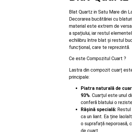
Blat Quartz in Satu Mare din La
Decorarea bucătăriei cu blatu
material este extrem de versati
a spațiului, iar restul elemente
echilibru între blat și restul bu
funcțional, care te reprezintă.
Ce este Compozitul Cuart ?
Lastra din compozit cuarț est
principale:
Piatra naturală de cuar
93%
. Cuarțul este unul 
conferă blatului o reziste
Rășină specială:
Restul
ca un liant. Ea ține laolal
o suprafață neporoasă, c
de cuarț.