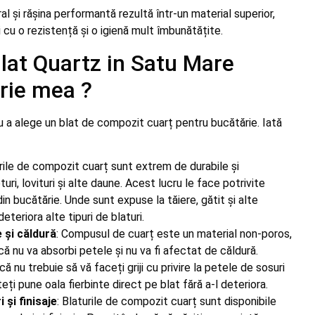
al și rășina performantă rezultă într-un material superior,
cu o rezistență și o igienă mult îmbunătățite.
Blat Quartz in Satu Mare
rie mea ?
 a alege un blat de compozit cuarț pentru bucătărie. Iată
urile de compozit cuarț sunt extrem de durabile și
turi, lovituri și alte daune. Acest lucru le face potrivite
in bucătărie. Unde sunt expuse la tăiere, gătit și alte
deteriora alte tipuri de blaturi.
 și căldură
: Compusul de cuarț este un material non-poros,
 nu va absorbi petele și nu va fi afectat de căldură.
 nu trebuie să vă faceți griji cu privire la petele de sosuri
teți pune oala fierbinte direct pe blat fără a-l deteriora.
 și finisaje
: Blaturile de compozit cuarț sunt disponibile