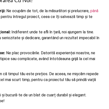
orarea Cu Noi?
iji:
Ne ocupăm de tot, de la măsurători și prelucrare,
până
r pentru întregul proiect, ceea ce îți salvează timp și te
țional:
Indiferent unde te afli în țară, noi ajungem la tine.
 seriozitate și dedicare, garantând un rezultat impecabil în
xe:
Ne plac provocările. Datorită experienței noastre, ne
tipice sau complicate, având întotdeauna grijă la cel mai
m că timpul tău este prețios. De aceea, ne mișcăm repede
n cel mai scurt timp, pentru ca proiectul tău să prindă viață
 și bucură-te de un blat de cuarț durabil și elegant.
pe!