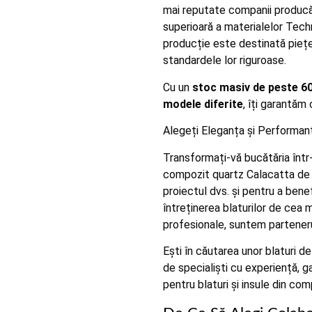
mai reputate companii producăt
superioară a materialelor Tech
producție este destinată piețe
standardele lor riguroase.
Cu un
stoc masiv de peste 60
modele diferite
, îți garantăm
Alegeți Eleganța și Performanț
Transformați-vă bucătăria într-u
compozit quartz Calacatta de 
proiectul dvs. și pentru a bene
întreținerea blaturilor de cea m
profesionale, suntem parteneru
Ești în căutarea unor blaturi 
de specialiști cu experiență, g
pentru blaturi și insule din com