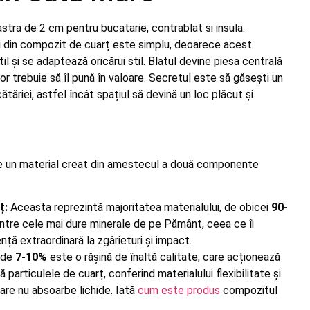
stra de 2 cm pentru bucatarie, contrablat si insula.
ri din compozit de cuarț este simplu, deoarece acest
l și se adaptează oricărui stil. Blatul devine piesa centrală
lor trebuie să îl pună în valoare. Secretul este să găsești un
cătăriei, astfel încât spațiul să devină un loc plăcut și
e un material creat din amestecul a două componente
ț:
Aceasta reprezintă majoritatea materialului, de obicei
90-
dintre cele mai dure minerale de pe Pământ, ceea ce îi
nță extraordinară la zgârieturi și impact.
 de
7-10%
este o rășină de înaltă calitate, care acționează
tă particulele de cuarț, conferind materialului flexibilitate și
are nu absoarbe lichide. Iată
cum este produs
compozitul