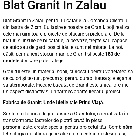
Blat Granit In Zalau
Blat Granit In Zalau pentru Bucatarie la Comanda Clientului
din lastra de 2 cm. Cu lastrele noastre de Granit, poți realiza
cele mai uimitoare proiecte de placare și prelucrare. De la
blaturi și insule de bucătărie, la pervaze, trepte sau capace
de attic sau de gard, posibilitățile sunt nelimitate. La noi,
găsiți permanent stocuri mari de Granit și peste
180 de
modele
din care puteți alege.
Granitul este un material nobil, cunoscut pentru varietatea sa
de culori și texturi, precum și pentru durabilitatea și eleganța
sa atemporale. Fiecare bucată de Granit este unică, oferind
un aspect distinctiv și un farmec aparte fiecărui proiect.
Fabrica de Granit: Unde Ideile tale Prind Viață.
Suntem o fabrică de prelucrare a Granitului, specializată în
transformarea lastrelor de piatră brută în piese
personalizate, create special pentru proiectul tău. Combinăm
tehnologia de ultimă generație cu măiestria meșteșugului,