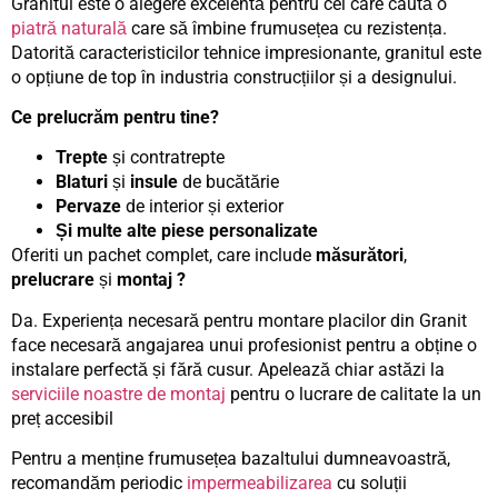
Granitul este o alegere excelentă pentru cei care caută o
piatră naturală
care să îmbine frumusețea cu rezistența.
Datorită caracteristicilor tehnice impresionante, granitul este
o opțiune de top în industria construcțiilor și a designului.
Ce prelucrăm pentru tine?
Trepte
și contratrepte
Blaturi
și
insule
de bucătărie
Pervaze
de interior și exterior
Și multe alte piese personalizate
Oferiti un pachet complet, care include
măsurători
,
prelucrare
și
montaj ?
Da. Experiența necesară pentru montare placilor din Granit
face necesară angajarea unui profesionist pentru a obține o
instalare perfectă și fără cusur. Apelează chiar astăzi la
serviciile noastre de montaj
pentru o lucrare de calitate la un
preț accesibil
Pentru a menține frumusețea bazaltului dumneavoastră,
recomandăm periodic
impermeabilizarea
cu soluții