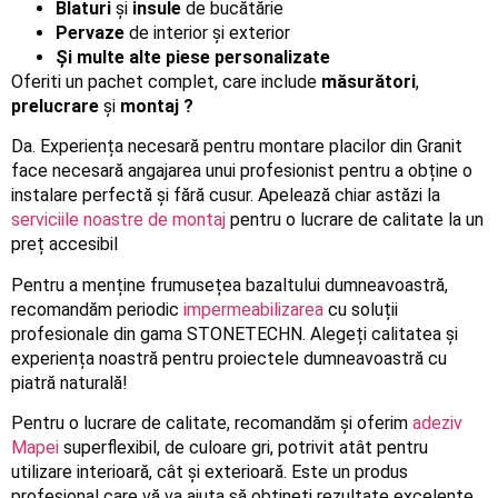
Blaturi
și
insule
de bucătărie
Pervaze
de interior și exterior
Și multe alte piese personalizate
Oferiti un pachet complet, care include
măsurători
,
prelucrare
și
montaj ?
Da. Experiența necesară pentru montare placilor din Granit
face necesară angajarea unui profesionist pentru a obține o
instalare perfectă și fără cusur. Apelează chiar astăzi la
serviciile noastre de montaj
pentru o lucrare de calitate la un
preț accesibil
Pentru a menține frumusețea bazaltului dumneavoastră,
recomandăm periodic
impermeabilizarea
cu soluții
profesionale din gama STONETECHN. Alegeți calitatea și
experiența noastră pentru proiectele dumneavoastră cu
piatră naturală!
Pentru o lucrare de calitate, recomandăm și oferim
adeziv
Mapei
superflexibil, de culoare gri, potrivit atât pentru
utilizare interioară, cât și exterioară. Este un produs
profesional care vă va ajuta să obțineți rezultate excelente.