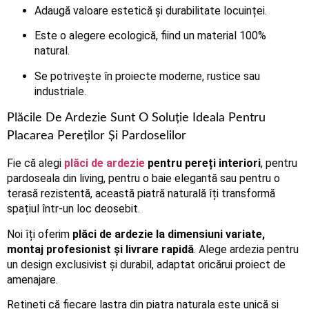
Adaugă valoare estetică și durabilitate locuinței.
Este o alegere ecologică, fiind un material 100%
natural.
Se potrivește în proiecte moderne, rustice sau
industriale.
Plăcile De Ardezie Sunt O Soluție Ideala Pentru
Placarea Pereților Și Pardoselilor
Fie că alegi
plăci de ardezie
pentru pereți interiori
, pentru
pardoseala din living, pentru o baie elegantă sau pentru o
terasă rezistentă, această piatră naturală îți transformă
spațiul într-un loc deosebit.
Noi îți oferim
plăci de ardezie la dimensiuni variate,
montaj profesionist și livrare rapidă
. Alege ardezia pentru
un design exclusivist și durabil, adaptat oricărui proiect de
amenajare.
Rețineți că fiecare lastra din piatra naturala este unică și