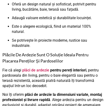
Oferă un design natural și sofisticat, potrivit pentru
living, bucătărie, baie, terasă sau fațadă.
Adaugă valoare estetică și durabilitate locuinței.
Este o alegere ecologică, fiind un material 100%
natural.
Se potrivește în proiecte moderne, rustice sau
industriale.
Plăcile De Ardezie Sunt O Soluție Ideala Pentru
Placarea Pereților Și Pardoselilor
Fie că alegi
plăci de ardezie
pentru pereți interiori
, pentru
pardoseala din living, pentru o baie elegantă sau pentru o
terasă rezistentă, această piatră naturală îți transformă
spațiul într-un loc deosebit.
Noi îți oferim
plăci de ardezie la dimensiuni variate, montaj
profesionist și livrare rapidă
. Alege ardezia pentru un design
exclusivist și durabil, adaptat oricărui proiect de amenajare.