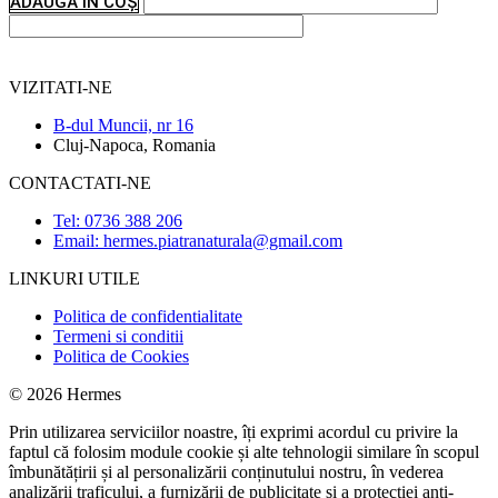
ADAUGĂ ÎN COȘ
VIZITATI-NE
B-dul Muncii, nr 16
Cluj-Napoca, Romania
CONTACTATI-NE
Tel: 0736 388 206
Email: hermes.piatranaturala@gmail.com
LINKURI UTILE
Politica de confidentialitate
Termeni si conditii
Politica de Cookies
© 2026 Hermes
Prin utilizarea serviciilor noastre, îți exprimi acordul cu privire la
faptul că folosim module cookie și alte tehnologii similare în scopul
îmbunătățirii și al personalizării conținutului nostru, în vederea
analizării traficului, a furnizării de publicitate și a protecției anti-