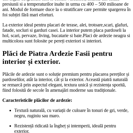
presiunii si a temperaturilor inalte in urma cu 400 – 500 milioane de
ani. Modul de formare duce la o stratificare care permite spargerea în
foi subțiri fără mari eforturi.
La exterior ideal pentru placari de terase, alei, trotoare,scari, glafuri,
fatade, socluri si garduri casei. La interior putem placa pardoseli la
hol, scari, pervaze, living, bucatarie si baie.Placi de ardezie neagra si
multicolora sunt folosite pe pereți exteriori si interiori.
Plăci de Piatra Ardezie Fasii pentru
interior și exterior.
Plăcile de ardezie sunt o soluție premium pentru placarea pereților și
pardoselilor, atât la interior, cât și la exterior. Această piatră naturală
se remarcă prin aspectul elegant, textura unică și rezistența sporită,
fiind folosită de secole în amenajări moderne sau tradiționale.
Caracteristicile plăcilor de ardezie:
Textură naturală, cu variații de culoare în tonuri de gri, verde,
negru, ruginiu sau maro.
Rezistență ridicată la îngheț și intemperii, ideală pentru
exterior.