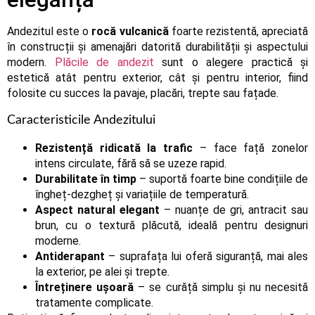
Andezitul este o
rocă vulcanică
foarte rezistentă, apreciată
în construcții și amenajări datorită durabilității și aspectului
modern.
Plăcile de andezit
sunt o alegere practică și
estetică atât pentru exterior, cât și pentru interior, fiind
folosite cu succes la pavaje, placări, trepte sau fațade.
Caracteristicile Andezitului
Rezistență ridicată la trafic
– face față zonelor
intens circulate, fără să se uzeze rapid.
Durabilitate în timp
– suportă foarte bine condițiile de
îngheț-dezgheț și variațiile de temperatură.
Aspect natural elegant
– nuanțe de gri, antracit sau
brun, cu o textură plăcută, ideală pentru designuri
moderne.
Antiderapant
– suprafața lui oferă siguranță, mai ales
la exterior, pe alei și trepte.
Întreținere ușoară
– se curăță simplu și nu necesită
tratamente complicate.