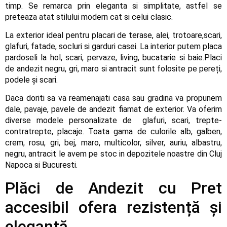
timp. Se remarca prin eleganta si simplitate, astfel se
preteaza atat stilului modern cat si celui clasic.
La exterior ideal pentru placari de terase, alei, trotoare,scari,
glafuri, fatade, socluri si garduri casei. La interior putem placa
pardoseli la hol, scari, pervaze, living, bucatarie si baie.Placi
de andezit negru, gri, maro si antracit sunt folosite pe pereți,
podele și scari.
Daca doriti sa va reamenajati casa sau gradina va propunem
dale, pavaje, pavele de andezit fiamat de exterior. Va oferim
diverse modele personalizate de glafuri, scari, trepte-
contratrepte, placaje. Toata gama de culorile alb, galben,
crem, rosu, gri, bej, maro, multicolor, silver, auriu, albastru,
negru, antracit le avem pe stoc in depozitele noastre din Cluj
Napoca si Bucuresti.
Plăci de Andezit cu Pret
accesibil ofera rezistență și
eleganță